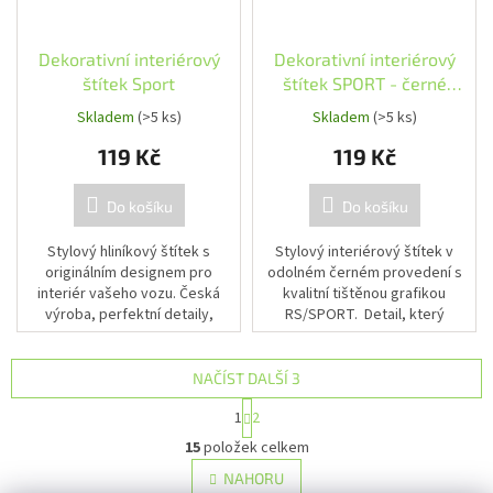
Dekorativní interiérový
Dekorativní interiérový
štítek Sport
štítek SPORT - černé
provedení
Skladem
(>5 ks)
Skladem
(>5 ks)
119 Kč
119 Kč
Do košíku
Do košíku
Stylový hliníkový štítek s
Stylový interiérový štítek v
originálním designem pro
odolném černém provedení s
interiér vašeho vozu. Česká
kvalitní tištěnou grafikou
výroba, perfektní detaily,
RS/SPORT. Detail, který
profesionální vzhled.
zvýrazní sportovní charakter
interiéru. Snadná montáž díky...
NAČÍST DALŠÍ 3
S
1
2
t
O
r
15
položek celkem
v
á
l
NAHORU
n