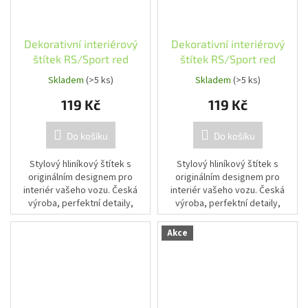
Dekorativní interiérový
Dekorativní interiérový
štítek RS/Sport red
štítek RS/Sport red
Skladem
(>5 ks)
Skladem
(>5 ks)
119 Kč
119 Kč
Do košíku
Do košíku
Stylový hliníkový štítek s
Stylový hliníkový štítek s
originálním designem pro
originálním designem pro
interiér vašeho vozu. Česká
interiér vašeho vozu. Česká
výroba, perfektní detaily,
výroba, perfektní detaily,
profesionální vzhled.
profesionální vzhled.
Akce