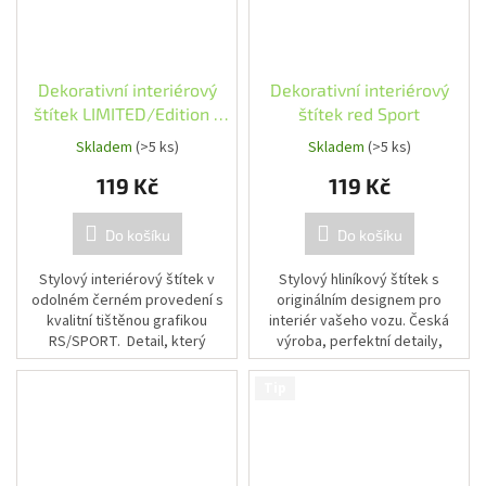
Dekorativní interiérový
Dekorativní interiérový
štítek LIMITED/Edition -
štítek red Sport
černé provedení,
Skladem
(>5 ks)
Skladem
(>5 ks)
modročervený detail
119 Kč
119 Kč
Do košíku
Do košíku
Stylový interiérový štítek v
Stylový hliníkový štítek s
odolném černém provedení s
originálním designem pro
kvalitní tištěnou grafikou
interiér vašeho vozu. Česká
RS/SPORT. Detail, který
výroba, perfektní detaily,
zvýrazní sportovní charakter
profesionální vzhled.
interiéru. Snadná montáž díky...
Tip