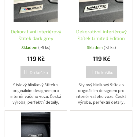
u
s
k
p
t
r
ů
o
d
Dekorativní interiérový
Dekorativní interiérový
u
štítek dark grey
štítek Limited Edition
k
Skladem
(>5 ks)
Skladem
(>5 ks)
t
119 Kč
119 Kč
ů
Do košíku
Do košíku
Stylový hliníkový štítek s
Stylový hliníkový štítek s
originálním designem pro
originálním designem pro
interiér vašeho vozu. Česká
interiér vašeho vozu. Česká
výroba, perfektní detaily,
výroba, perfektní detaily,
profesionální vzhled.
profesionální vzhled.