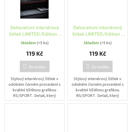
Dekorativní interiérový
Dekorativní interiérový
štítek LIMITED/Edition -
štítek LIMITED/Edition -
černé provedení
černé provedení, červený
Skladem
(>5 ks)
Skladem
(>5 ks)
detail
119 Kč
119 Kč
Do košíku
Do košíku
Stylový interiérový štítek v
Stylový interiérový štítek v
odolném černém provedení s
odolném černém provedení s
kvalitní tištěnou grafikou
kvalitní tištěnou grafikou
RS/SPORT. Detail, který
RS/SPORT. Detail, který
zvýrazní sportovní charakter
zvýrazní sportovní charakter
interiéru. Snadná montáž díky...
interiéru. Snadná montáž díky...