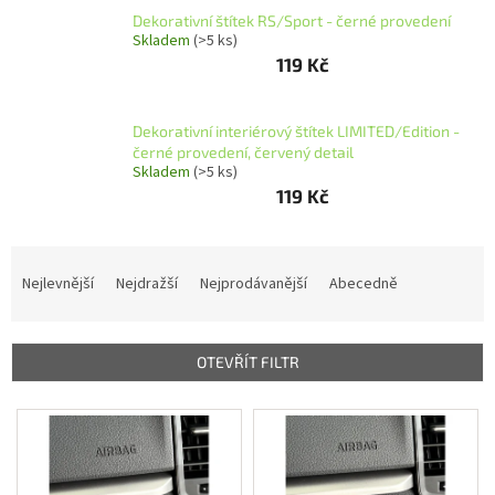
O
Dekorativní štítek RS/Sport - černé provedení
nás
Skladem
(>5 ks)
119 Kč
Grafika
na
přání
Dekorativní interiérový štítek LIMITED/Edition -
Přihlášení
černé provedení, červený detail
Skladem
(>5 ks)
119 Kč
Ř
a
Nejlevnější
Nejdražší
Nejprodávanější
Abecedně
z
e
n
OTEVŘÍT FILTR
í
p
V
r
ý
o
p
d
i