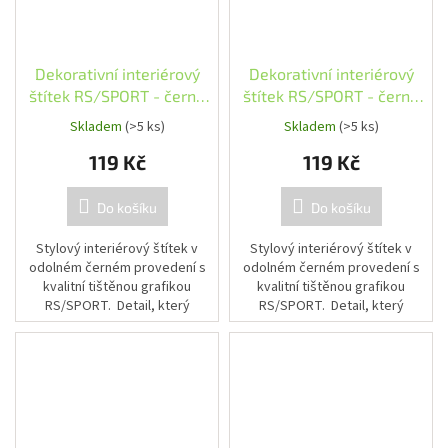
Dekorativní interiérový
Dekorativní interiérový
štítek RS/SPORT - černé
štítek RS/SPORT - černé
provedení
provedení, modrý detail
Skladem
(>5 ks)
Skladem
(>5 ks)
119 Kč
119 Kč
Do košíku
Do košíku
Stylový interiérový štítek v
Stylový interiérový štítek v
odolném černém provedení s
odolném černém provedení s
kvalitní tištěnou grafikou
kvalitní tištěnou grafikou
RS/SPORT. Detail, který
RS/SPORT. Detail, který
zvýrazní sportovní charakter
zvýrazní sportovní charakter
interiéru. Snadná montáž díky...
interiéru. Snadná montáž díky...