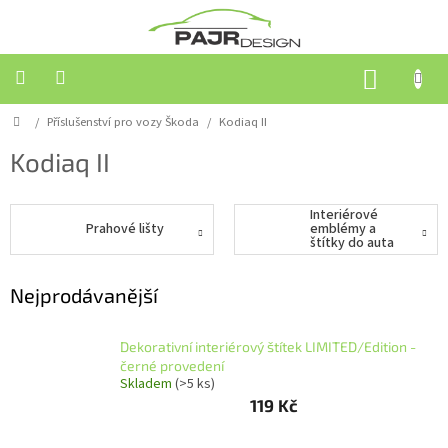
Přejít
na
obsah
NÁKUP
KOŠÍK
Domů
/
Příslušenství pro vozy Škoda
/
Kodiaq II
Příslušenství
pro
vozy
Kodiaq II
Škoda
Interiérové
Příslušenství
Prahové lišty
emblémy a
pro
štítky do auta
ostatní
značky
Nejprodávanější
Střešní
boxy
Dekorativní interiérový štítek LIMITED/Edition -
černé provedení
Akční
Skladem
(>5 ks)
zboží
119 Kč
Kontakty