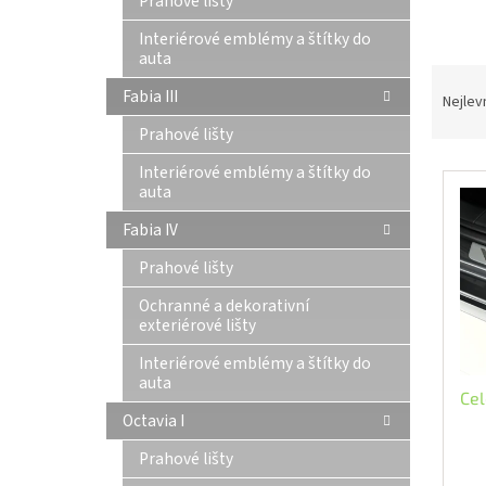
Prahové lišty
n
Interiérové emblémy a štítky do
e
auta
l
Ř
Fabia III
a
Nejlev
z
Prahové lišty
e
V
n
Interiérové emblémy a štítky do
auta
ý
í
p
p
Fabia IV
i
r
s
o
Prahové lišty
p
d
Ochranné a dekorativní
r
u
exteriérové lišty
o
k
d
t
Interiérové emblémy a štítky do
auta
u
ů
Cel
k
Octavia I
t
ů
Prahové lišty