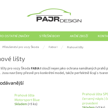
PRO OSTATNÍ ZNAČKY
STŘEŠNÍ BOXY
AKČNÍ ZBOŽÍ
KONTA
ů
Příslušenství pro vozy Škoda
Fabia I
Prahové lišty
ové lišty
 lišty pro vozy Škoda
FABIA I
slouží nejen jako ochrana namáhaných prahů p
u. Jsou navrženy přesně pro konkrétní model, takže perfektně lícují s tvar
odávanější
Prahová lišta SP
Prahová lišta
červený nápis | 
Motorsport Blue
provedení
Skladem
(>5 ks)
Skladem
(>5 ks)