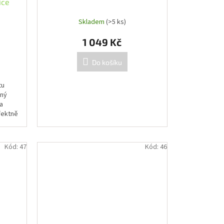
ice
Skladem
(>5 ks)
1 049 Kč
Do košíku
tu
rný
a
fektně
Kód:
47
Kód:
46