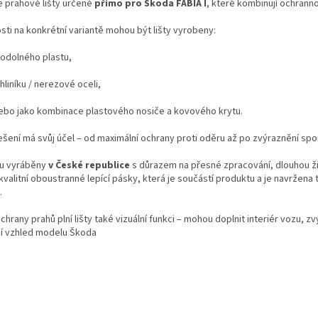
e prahové lišty určené
přímo pro Škoda FABIA I
, které kombinují ochrann
a
c
osti na konkrétní variantě mohou být lišty vyrobeny:
í
p
 odolného plastu,
r
v
 hliníku / nerezové oceli,
k
y
ebo jako kombinace plastového nosiče a kovového krytu.
v
ý
šení má svůj účel – od maximální ochrany proti oděru až po zvýraznění sp
p
i
ou vyráběny
v České republice
s důrazem na přesné zpracování, dlouhou ži
s
valitní oboustranné lepící pásky, která je součástí produktu a je navržena
u
.
hrany prahů plní lišty také vizuální funkci – mohou doplnit interiér vozu,
ní vzhled modelu Škoda