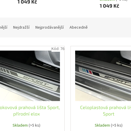
1 049 Kč
1 049 Kč
nější
Nejdražší
Nejprodávanější
Abecedně
Kód:
76
okovová prahová lišta Sport,
Celoplastová prahová li
přírodní elox
Sport
Skladem
(>5 ks)
Skladem
(>5 ks)