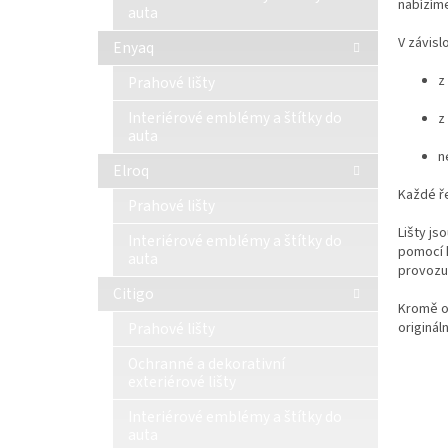
nabízím
auta
V závisl
Enyaq
z
Prahové lišty
Interiérové emblémy a štítky do
z
auta
n
Elroq
Každé ře
Prahové lišty
Lišty js
Interiérové emblémy a štítky do
pomocí k
auta
provozu
Citigo
Kromě oc
originál
Prahové lišty
Ochranné a dekorativní
exteriérové lišty
Interiérové emblémy a štítky do
auta