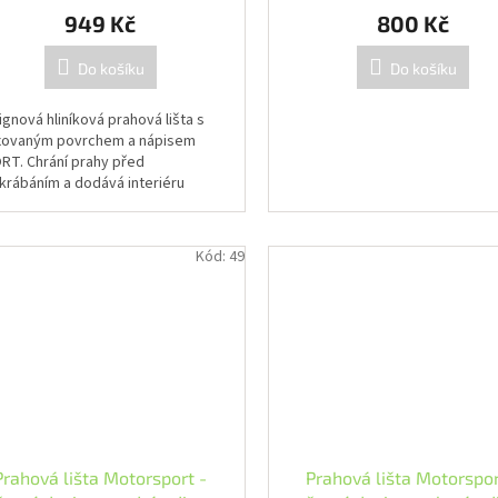
949 Kč
800 Kč
Do košíku
Do košíku
gnová hliníková prahová lišta s
xovaným povrchem a nápisem
RT. Chrání prahy před
krábáním a dodává interiéru
rtovní vzhled.
Kód:
49
Prahová lišta Motorsport -
Prahová lišta Motorspor