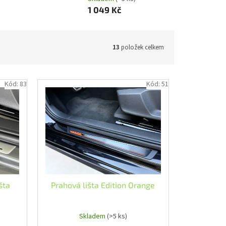
1 049 Kč
13
položek celkem
Kód:
83
Kód:
51
šta
Prahová lišta Edition Orange
Skladem
(>5 ks)