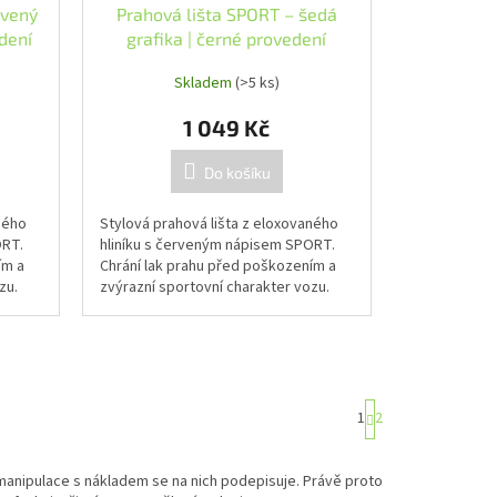
rvený
Prahová lišta SPORT – šedá
dení
grafika | černé provedení
Skladem
(>5 ks)
1 049 Kč
Do košíku
ného
Stylová prahová lišta z eloxovaného
ORT.
hliníku s červeným nápisem SPORT.
ím a
Chrání lak prahu před poškozením a
zu.
zvýrazní sportovní charakter vozu.
S
1
2
t
r
á
 manipulace s nákladem se na nich podepisuje. Právě proto
n