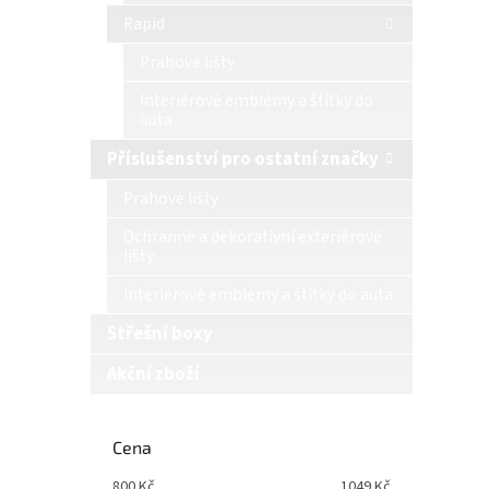
Rapid
Prahové lišty
Interiérové emblémy a štítky do
auta
Příslušenství pro ostatní značky
Prahové lišty
Ochranné a dekorativní exteriérové
lišty
Interiérové emblémy a štítky do auta
Střešní boxy
Akční zboží
Cena
800
Kč
1049
Kč