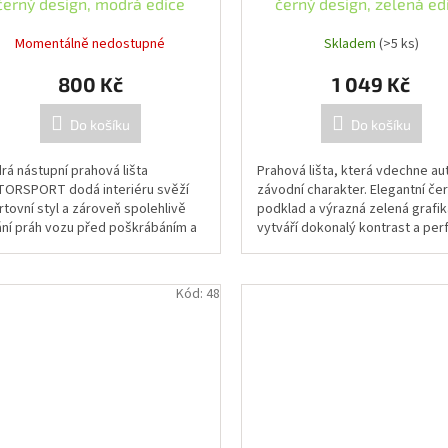
černý design, modrá edice
černý design, zelená ed
Momentálně nedostupné
Skladem
(>5 ks)
800 Kč
1 049 Kč
Do košíku
Do košíku
rá nástupní prahová lišta
Prahová lišta, která vdechne au
ORSPORT dodá interiéru svěží
závodní charakter. Elegantní če
tovní styl a zároveň spolehlivě
podklad a výrazná zelená grafik
ání práh vozu před poškrábáním a
vytváří dokonalý kontrast a per
istotami. Podrobný popis:
ladí s tmavým interiérem vozu.
upní...
Kód:
48