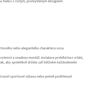
ou funkci s čistým, promyšleným designem.
k
o
v
á
n
í
ortovního nebo elegantního charakteru vozu.
votnost a snadnou montáž. Instalace probíhá bez vrtání,
 tak, aby spolehlivě držela i při běžném každodenním
 zvýraznit sportovní výbavu nebo jemně podtrhnout