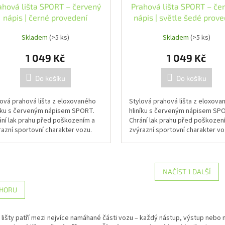
ahová lišta SPORT – červený
Prahová lišta SPORT – če
nápis | černé provedení
nápis | světle šedé prove
Skladem
(>5 ks)
Skladem
(>5 ks)
1 049 Kč
1 049 Kč
Do košíku
Do košíku
lová prahová lišta z eloxovaného
Stylová prahová lišta z eloxova
níku s červeným nápisem SPORT.
hliníku s červeným nápisem SP
ání lak prahu před poškozením a
Chrání lak prahu před poškozen
razní sportovní charakter vozu.
zvýrazní sportovní charakter vo
NAČÍST 1 DALŠÍ
O
HORU
v
l
á
lišty patří mezi nejvíce namáhané části vozu – každý nástup, výstup nebo
d