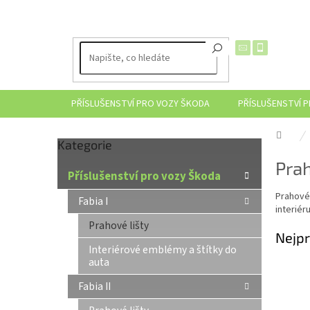
Přejít
na
obsah
PŘÍSLUŠENSTVÍ PRO VOZY ŠKODA
PŘÍSLUŠENSTVÍ 
Dom
Přeskočit
Kategorie
P
kategorie
Prah
o
Příslušenství pro vozy Škoda
s
Prahové
t
Fabia I
interiér
r
Prahové lišty
a
Nejpr
n
Interiérové emblémy a štítky do
n
auta
í
Fabia II
p
a