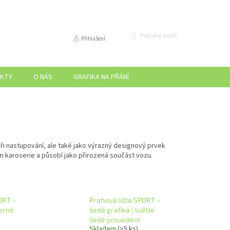
NÁKUPNÍ
Prázdný košík
Přihlášení
KOŠÍK
KTY
O NÁS
GRAFIKA NA PŘÁNÍ
ři nastupování, ale také jako výrazný designový prvek
em karoserie a působí jako přirozená součást vozu.
ORT –
Prahová lišta SPORT –
černé
šedá grafika | světle
šedé provedení
Skladem
(>5 ks)