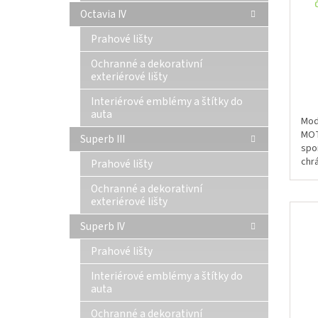
Octavia IV
Prahové lišty
Ochranné a dekorativní
exteriérové lišty
Interiérové emblémy a štítky do
auta
Mod
MOT
Superb III
spor
chr
Prahové lišty
neč
Ochranné a dekorativní
Nást
exteriérové lišty
Superb IV
Prahové lišty
Interiérové emblémy a štítky do
auta
Ochranné a dekorativní