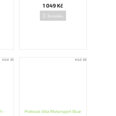
1 049 Kč
Do košíku
Kód:
45
Kód:
88
t -
Prahová lišta Motorsport Blue