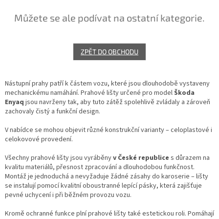
O
nás
Můžete se ale podívat na ostatní kategorie.
Grafika
na
přání
ZPĚT DO OBCHODU
Přihlášení
Nástupní prahy patří k částem vozu, které jsou dlouhodobě vystaveny
mechanickému namáhání. Prahové lišty určené pro model
Škoda
Enyaq
jsou navrženy tak, aby tuto zátěž spolehlivě zvládaly a zároveň
zachovaly čistý a funkční design.
V nabídce se mohou objevit různé konstrukční varianty – celoplastové i
celokovové provedení.
Všechny prahové lišty jsou vyráběny
v České republice
s důrazem na
kvalitu materiálů, přesnost zpracování a dlouhodobou funkčnost.
Montáž je jednoduchá a nevyžaduje žádné zásahy do karoserie – lišty
se instalují pomocí kvalitní oboustranné lepící pásky, která zajišťuje
pevné uchycení i při běžném provozu vozu.
Kromě ochranné funkce plní prahové lišty také estetickou roli. Pomáhají