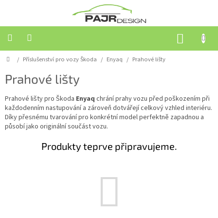
Přejít
na
obsah
NÁKUP
KOŠÍK
Domů
/
Příslušenství pro vozy Škoda
/
Enyaq
/
Prahové lišty
Příslušenství
pro
vozy
Prahové lišty
Škoda
Prahové lišty pro Škoda
Enyaq
chrání prahy vozu před poškozením při
Příslušenství
každodenním nastupování a zároveň dotvářejí celkový vzhled interiéru.
pro
Díky přesnému tvarování pro konkrétní model perfektně zapadnou a
ostatní
působí jako originální součást vozu.
značky
Produkty teprve připravujeme.
Střešní
boxy
Akční
zboží
Kontakty