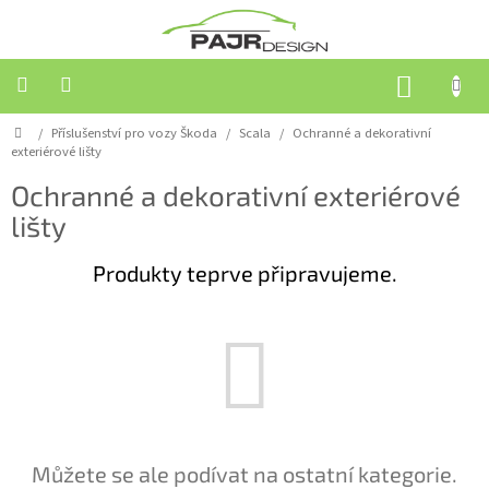
Přejít
na
obsah
NÁKUP
KOŠÍK
Domů
/
Příslušenství pro vozy Škoda
/
Scala
/
Ochranné a dekorativní
Příslušenství
pro
exteriérové lišty
vozy
Škoda
Ochranné a dekorativní exteriérové
lišty
Příslušenství
pro
Produkty teprve připravujeme.
ostatní
značky
Střešní
boxy
Akční
zboží
Kontakty
Můžete se ale podívat na ostatní kategorie.