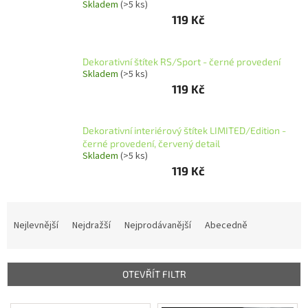
Skladem
(>5 ks)
O
119 Kč
nás
Grafika
na
Dekorativní štítek RS/Sport - černé provedení
přání
Skladem
(>5 ks)
119 Kč
Přihlášení
Dekorativní interiérový štítek LIMITED/Edition -
černé provedení, červený detail
Skladem
(>5 ks)
119 Kč
Ř
a
Nejlevnější
Nejdražší
Nejprodávanější
Abecedně
z
e
n
OTEVŘÍT FILTR
í
p
V