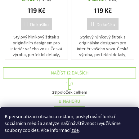
119 Kč
119 Kč
Do košíku
Do košíku
Stylový hliníkový štítek s
Stylový hliníkový štítek s
originálním designem pro
originálním designem pro
interiér vašeho vozu. Česká
interiér vašeho vozu. Česká
výroba, perfektní detaily,
výroba, perfektní detaily,
profesionální vzhled.
profesionální vzhled.
NAČÍST 12 DALŠÍCH
S
1
3
t
O
r
28
položek celkem
v
á
l
NAHORU
n
á
k
d
o
K personalizaci obsahu a reklam, poskytování funkcí
v
a
sociálních médií a analýze naší návštěvnosti využíváme
á
c
n
soubory cookies. Více informací
zde
.
í
Z
í
p
á