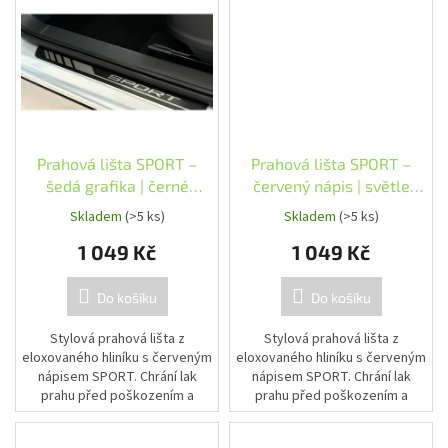
Prahová lišta SPORT –
Prahová lišta SPORT –
šedá grafika | černé
červený nápis | světle
provedení
šedé provedení
Skladem
(>5 ks)
Skladem
(>5 ks)
1 049 Kč
1 049 Kč
Do košíku
Do košíku
Stylová prahová lišta z
Stylová prahová lišta z
eloxovaného hliníku s červeným
eloxovaného hliníku s červeným
nápisem SPORT. Chrání lak
nápisem SPORT. Chrání lak
prahu před poškozením a
prahu před poškozením a
zvýrazní sportovní charakter
zvýrazní sportovní charakter
vozu.
vozu.