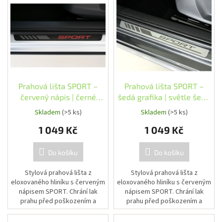
r
ý
o
p
d
i
u
s
k
p
t
r
ů
o
d
Prahová lišta SPORT –
Prahová lišta SPORT –
u
červený nápis | černé
šedá grafika | světle šedé
k
provedení
provedení
Skladem
(>5 ks)
Skladem
(>5 ks)
t
1 049 Kč
1 049 Kč
ů
Do košíku
Do košíku
Stylová prahová lišta z
Stylová prahová lišta z
eloxovaného hliníku s červeným
eloxovaného hliníku s červeným
nápisem SPORT. Chrání lak
nápisem SPORT. Chrání lak
prahu před poškozením a
prahu před poškozením a
zvýrazní sportovní charakter
zvýrazní sportovní charakter
vozu.
vozu.