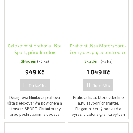
Celokovová prahová lišta
Prahová lišta Motorsport -
Sport, přírodní elox
černý design, zelená edice
Skladem
(>5 ks)
Skladem
(>5 ks)
949 Kč
1 049 Kč
Do košíku
Do košíku
Designová hliníková prahová
Prahová lišta, která vdechne
lišta s eloxovaným povrchem a
autu závodní charakter.
nápisem SPORT. Chrání prahy
Elegantní černý podklad a
před poškrábáním a dodává
výrazná zelená grafika vytváří
interiéru sportovní vzhled.
dokonalý kontrast a perfektně
ladí s tmavým interiérem vozu.