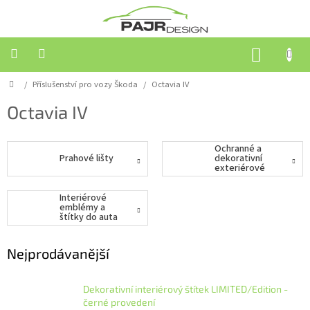
Přejít
na
obsah
NÁKUP
KOŠÍK
Domů
/
Příslušenství pro vozy Škoda
/
Octavia IV
Příslušenství
pro
vozy
Octavia IV
Škoda
Ochranné a
Příslušenství
Prahové lišty
dekorativní
pro
exteriérové
ostatní
lišty
značky
Interiérové
emblémy a
štítky do auta
Střešní
boxy
Nejprodávanější
Akční
zboží
Dekorativní interiérový štítek LIMITED/Edition -
Kontakty
černé provedení