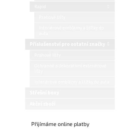
Rapid
Prahové lišty
Interiérové emblémy a štítky do
auta
Příslušenství pro ostatní značky
Prahové lišty
Ochranné a dekorativní exteriérové
lišty
Interiérové emblémy a štítky do auta
Střešní boxy
Akční zboží
Přijímáme online platby