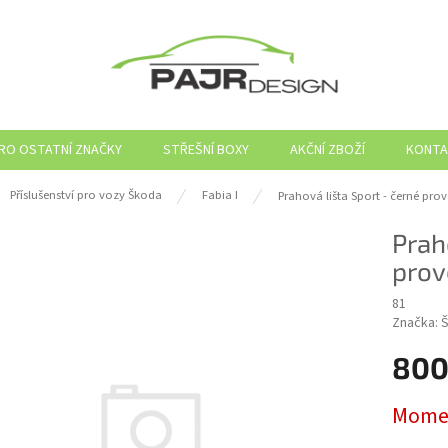
PRO OSTATNÍ ZNAČKY
STŘEŠNÍ BOXY
AKČNÍ ZBOŽÍ
KONTA
ů
Příslušenství pro vozy Škoda
Fabia I
Prahová lišta Sport - černé pro
Prah
prov
81
Značka:
800
Měrná
Momen
cena: