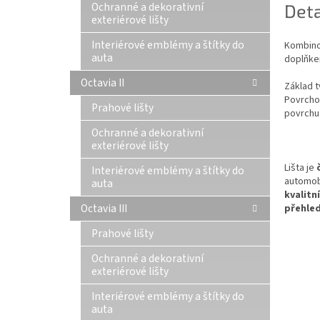
Ochranné a dekorativní
Deta
exteriérové lišty
Interiérové emblémy a štítky do
Kombino
auta
doplňkem
Octavia II
Základ t
Povrchov
Prahové lišty
povrchu
Ochranné a dekorativní
exteriérové lišty
Lišta je
Interiérové emblémy a štítky do
automob
auta
kvalitn
Octavia III
přehle
Prahové lišty
Ochranné a dekorativní
exteriérové lišty
Interiérové emblémy a štítky do
auta