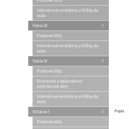
Prahové lišty
n
Interiérové emblémy a štítky do
e
auta
l
Fabia III
Prahové lišty
Interiérové emblémy a štítky do
auta
Fabia IV
Prahové lišty
Ochranné a dekorativní
exteriérové lišty
Interiérové emblémy a štítky do
auta
Popis
Octavia I
Prahové lišty