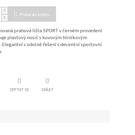
Přidat do košíku
vaná prahová lišta SPORT v černém provedení
je plastový nosič s kovovým hliníkovým
 Elegantní s odolné řešení s decentní sportovní
u.
ZEPTAT SE
SDÍLET