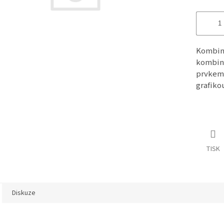
Kombino
kombinu
prvkem.
grafiko
TISK
Diskuze