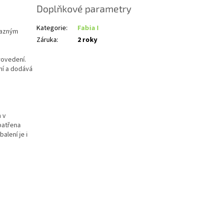
Doplňkové parametry
Kategorie
:
Fabia I
razným
Záruka
:
2 roky
rovedení.
ní a dodává
 v
patřena
alení je i