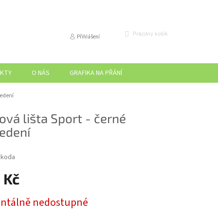
NÁKUPNÍ
Prázdný košík
Přihlášení
KOŠÍK
KTY
O NÁS
GRAFIKA NA PŘÁNÍ
vedení
ová lišta Sport - černé
edení
Škoda
 Kč
tálně nedostupné