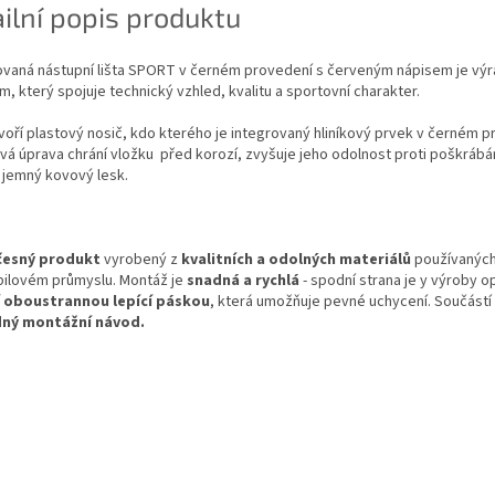
ilní popis produktu
vaná nástupní lišta SPORT v černém provedení s červeným nápisem je vý
, který spojuje technický vzhled, kvalitu a sportovní charakter.
voří plastový nosič, kdo kterého je integrovaný hliníkový prvek v černém p
á úprava chrání vložku před korozí, zvyšuje jeho odolnost proti poškrábá
 jemný kovový lesk.
česný produkt
vyrobený z
kvalitních a odolných materiálů
používaných
ilovém průmyslu. Montáž je
snadná a rychlá
- spodní strana je y výroby o
í oboustrannou lepící páskou
, která umožňuje pevné uchycení. Součástí b
dný montážní návod.